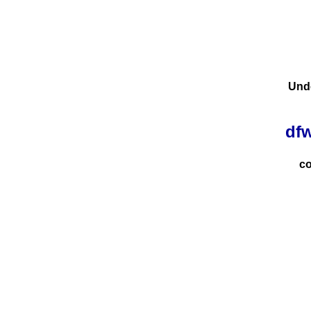
Und
dfw
co